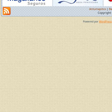
Antumapitos
|
Ba
Copyright 
Powered por
WordPress