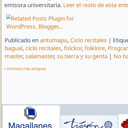
emisora universitaria.
Leer el resto de esta ent
Publicado en
antumapu
,
Ciclo recitales
| Etiqu
bagual
,
ciclo recitales
,
folckor
,
folklore
,
Progra
master
,
salamaster
,
su tierra y su genta
|
No ha
« Entradas más antiguas