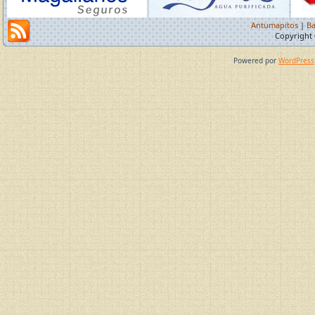
Antumapitos
|
Ba
Copyright 
Powered por
WordPress