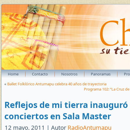
Home
Contacto
Nosotros
Panoramas
Pr
«
Ballet Folklórico Antumapu celebra 40 años de trayectoria
Programa 102: “La Cruz de
Reflejos de mi tierra inauguró 
conciertos en Sala Master
12 mayo, 2011 | Autor
RadioAntumapu