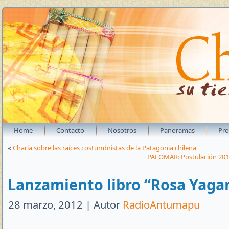
Home
Contacto
Nosotros
Panoramas
Pr
«
Charla sobre las raíces costumbristas de la Patagonia chilena
PALOMAR: Postulación 2012
Lanzamiento libro “Rosa Yaga
28 marzo, 2012 | Autor
RadioAntumapu